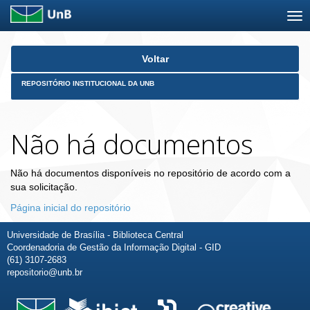
Skip
Voltar
navigation
REPOSITÓRIO INSTITUCIONAL DA UNB
Não há documentos
Não há documentos disponíveis no repositório de acordo com a
sua solicitação.
Página inicial do repositório
Universidade de Brasília - Biblioteca Central
Coordenadoria de Gestão da Informação Digital - GID
(61) 3107-2683
repositorio@unb.br