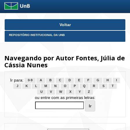
Skip
Voltar
navigation
REPOSITÓRIO INSTITUCIONAL DA UNB
Navegando por Autor Fontes, Júlia de
Cássia Nunes
Ir para:
0-9
A
B
C
D
E
F
G
H
I
J
K
L
M
N
O
P
Q
R
S
T
U
V
W
X
Y
Z
ou entre com as primeiras letras: