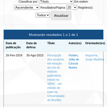
Classificar por:
Em ordem:
Resultados/Página
Registro(s):
Mostrando resultados 1 a 1 de 1
Data de
Data de
Título
Autor(es)
Orientador(es)
publicação
defesa
26-Fev-2024
30-Ago-2023
Percepção
Fontes,
Nogueira,
dos usuários
Júlia de
Jorge Madeira
em relação
Cássia
ao uso do
Nunes
módulo
patrimônio
móvel no
SIPAC : um
estudo de
caso na
Universidade
de Brasília