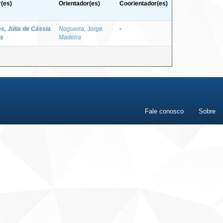
(es)
Orientador(es)
Coorientador(es)
s, Júlia de Cássia
Nogueira, Jorge
-
s
Madeira
Fale conosco
Sobre