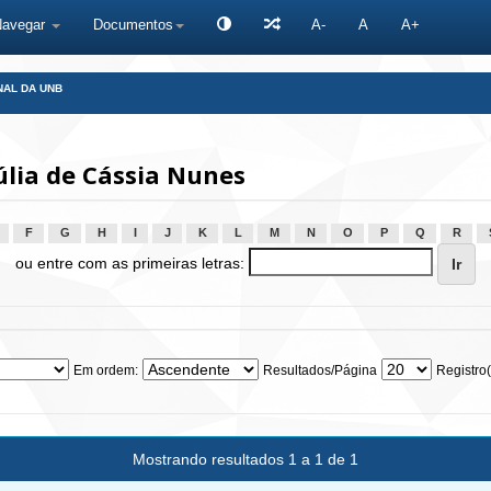
Navegar
Documentos
A-
A
A+
NAL DA UNB
úlia de Cássia Nunes
F
G
H
I
J
K
L
M
N
O
P
Q
R
ou entre com as primeiras letras:
Em ordem:
Resultados/Página
Registro(
Mostrando resultados 1 a 1 de 1