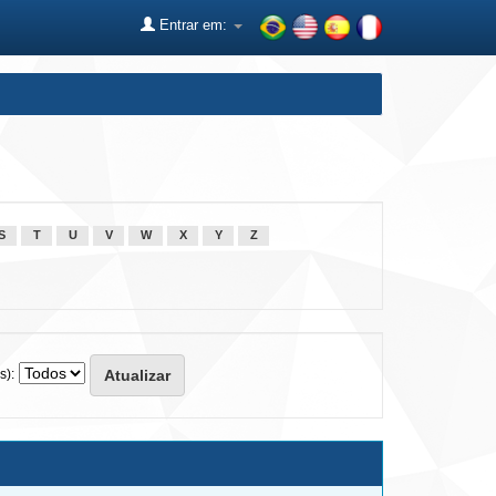
Entrar em:
S
T
U
V
W
X
Y
Z
s):