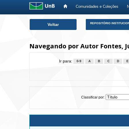
Comunidades e Coleções
Skip
REPOSITÓRIO INSTITUCIO
Voltar
navigation
Navegando por Autor Fontes, J
Ir para:
0-9
A
B
C
D
E
Classificar por: