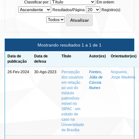
Classificar por:
Em ordem:
Resultados/Página
Registro(s):
Mostrando resultados 1 a 1 de 1
Data de
Data de
Título
Autor(es)
Orientador(es)
publicação
defesa
26-Fev-2024
30-Ago-2023
Percepção
Fontes,
Nogueira,
dos usuários
Júlia de
Jorge Madeira
em relação
Cássia
ao uso do
Nunes
módulo
patrimônio
móvel no
SIPAC : um
estudo de
caso na
Universidade
de Brasília