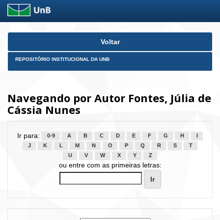
Skip
Voltar
navigation
REPOSITÓRIO INSTITUCIONAL DA UNB
Navegando por Autor Fontes, Júlia de
Cássia Nunes
Ir para:
0-9
A
B
C
D
E
F
G
H
I
J
K
L
M
N
O
P
Q
R
S
T
U
V
W
X
Y
Z
ou entre com as primeiras letras: