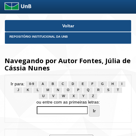
Skip
Voltar
navigation
REPOSITÓRIO INSTITUCIONAL DA UNB
Navegando por Autor Fontes, Júlia de
Cássia Nunes
Ir para:
0-9
A
B
C
D
E
F
G
H
I
J
K
L
M
N
O
P
Q
R
S
T
U
V
W
X
Y
Z
ou entre com as primeiras letras: