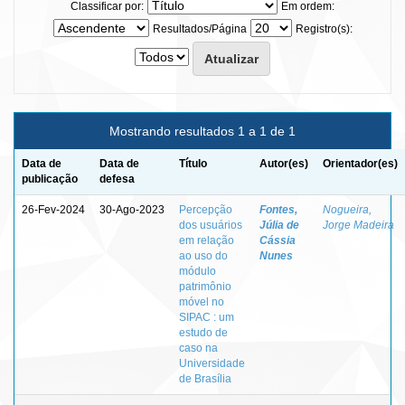
Classificar por:
Em ordem:
Resultados/Página
Registro(s):
Mostrando resultados 1 a 1 de 1
Data de
Data de
Título
Autor(es)
Orientador(es)
publicação
defesa
26-Fev-2024
30-Ago-2023
Percepção
Fontes,
Nogueira,
dos usuários
Júlia de
Jorge Madeira
em relação
Cássia
ao uso do
Nunes
módulo
patrimônio
móvel no
SIPAC : um
estudo de
caso na
Universidade
de Brasília