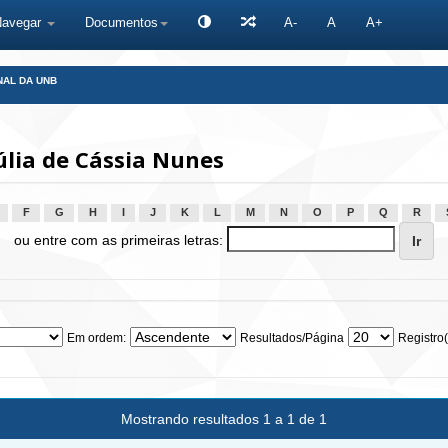
Navegar
Documentos
A-
A
A+
NAL DA UNB
úlia de Cássia Nunes
F
G
H
I
J
K
L
M
N
O
P
Q
R
ou entre com as primeiras letras:
Em ordem:
Resultados/Página
Registro(
Mostrando resultados 1 a 1 de 1