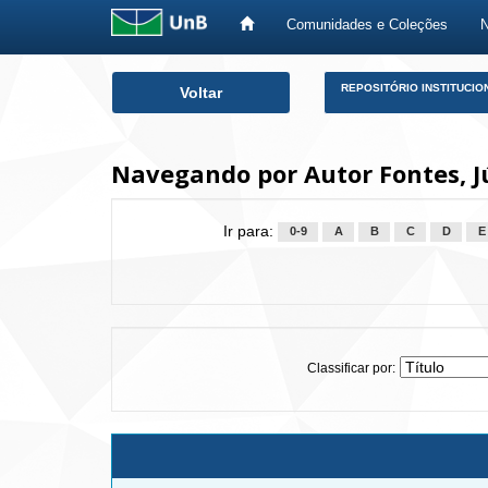
Comunidades e Coleções
Skip
REPOSITÓRIO INSTITUCIO
Voltar
navigation
Navegando por Autor Fontes, J
Ir para:
0-9
A
B
C
D
E
Classificar por: