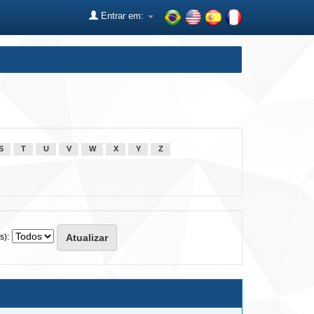
Entrar em:
S
T
U
V
W
X
Y
Z
s):