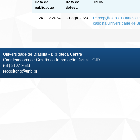
Data de
Data de
Título
publicação
defesa
26-Fev-2024
30-Ago-2023
Percepção dos usuários em
caso na Universidade de Br
Universidade de Brasília - Biblioteca Central
Coordenadoria de Gestão da Informação Digital - GID
(61) 3107-2683
repositorio@unb.br