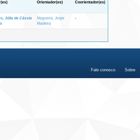
(es)
Orientador(es)
Coorientador(es)
s, Júlia de Cássia
Nogueira, Jorge
-
s
Madeira
Fale conosco
Sobre