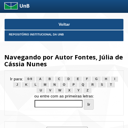
Skip
Voltar
navigation
REPOSITÓRIO INSTITUCIONAL DA UNB
Navegando por Autor Fontes, Júlia de
Cássia Nunes
Ir para:
0-9
A
B
C
D
E
F
G
H
I
J
K
L
M
N
O
P
Q
R
S
T
U
V
W
X
Y
Z
ou entre com as primeiras letras: