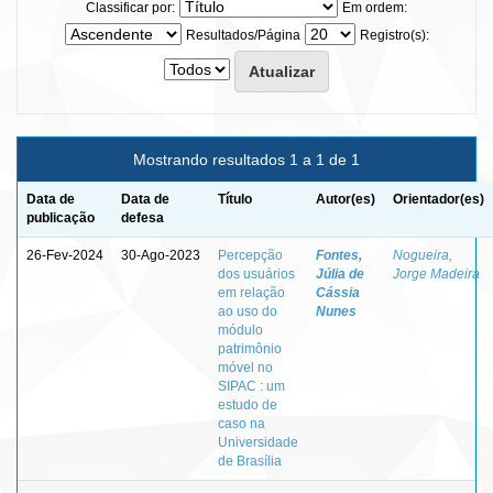
Classificar por:
Em ordem:
Resultados/Página
Registro(s):
Mostrando resultados 1 a 1 de 1
Data de
Data de
Título
Autor(es)
Orientador(es)
publicação
defesa
26-Fev-2024
30-Ago-2023
Percepção
Fontes,
Nogueira,
dos usuários
Júlia de
Jorge Madeira
em relação
Cássia
ao uso do
Nunes
módulo
patrimônio
móvel no
SIPAC : um
estudo de
caso na
Universidade
de Brasília