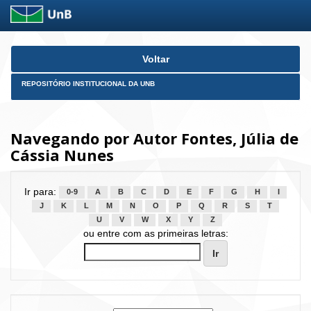
Skip
Voltar
navigation
REPOSITÓRIO INSTITUCIONAL DA UNB
Navegando por Autor Fontes, Júlia de
Cássia Nunes
Ir para:
0-9
A
B
C
D
E
F
G
H
I
J
K
L
M
N
O
P
Q
R
S
T
U
V
W
X
Y
Z
ou entre com as primeiras letras: