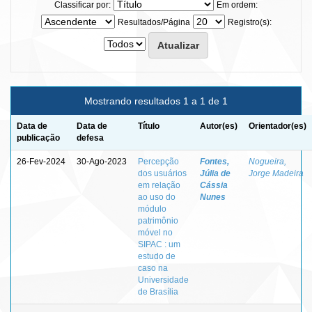
Classificar por:
Em ordem:
Resultados/Página
Registro(s):
Mostrando resultados 1 a 1 de 1
Data de
Data de
Título
Autor(es)
Orientador(es)
publicação
defesa
26-Fev-2024
30-Ago-2023
Percepção
Fontes,
Nogueira,
dos usuários
Júlia de
Jorge Madeira
em relação
Cássia
ao uso do
Nunes
módulo
patrimônio
móvel no
SIPAC : um
estudo de
caso na
Universidade
de Brasília