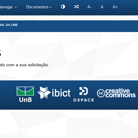
Navegar
Documentos
A-
A
A+
NAL DA UNB
s
do com a sua solicitação.