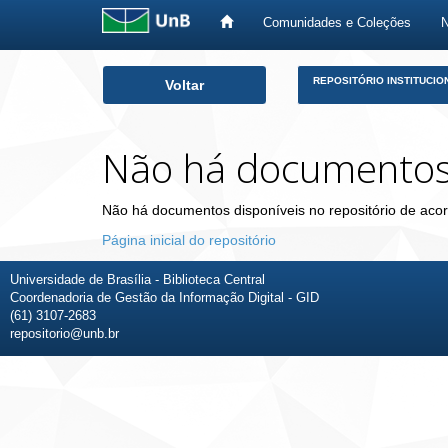
Comunidades e Coleções
Skip
REPOSITÓRIO INSTITUCIO
Voltar
navigation
Não há documento
Não há documentos disponíveis no repositório de acor
Página inicial do repositório
Universidade de Brasília - Biblioteca Central
Coordenadoria de Gestão da Informação Digital - GID
(61) 3107-2683
repositorio@unb.br