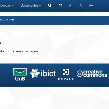
Navegar
Documentos
A-
A
A+
NAL DA UNB
s
do com a sua solicitação.