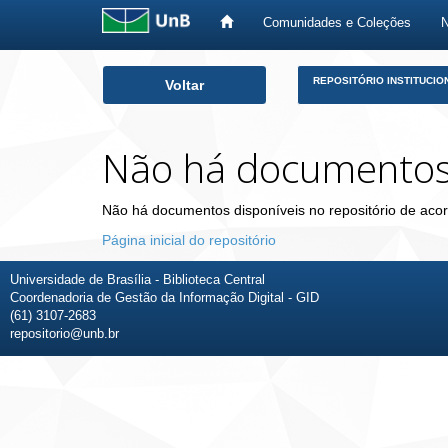
Comunidades e Coleções
Skip
REPOSITÓRIO INSTITUCIO
Voltar
navigation
Não há documento
Não há documentos disponíveis no repositório de acor
Página inicial do repositório
Universidade de Brasília - Biblioteca Central
Coordenadoria de Gestão da Informação Digital - GID
(61) 3107-2683
repositorio@unb.br