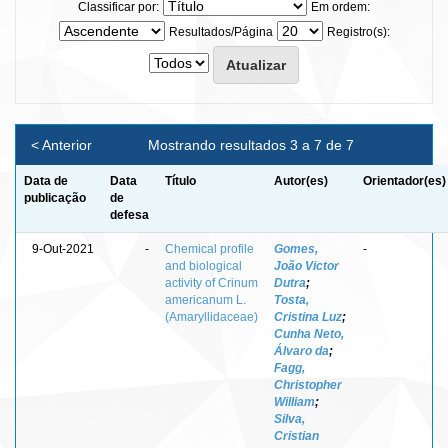
Classificar por:
Em ordem:
Resultados/Página
Registro(s):
< Anterior
Mostrando resultados 3 a 7 de 7
Data de
Data
Título
Autor(es)
Orientador(es)
publicação
de
defesa
9-Out-2021
-
Chemical profile
Gomes,
-
and biological
João Victor
activity of Crinum
Dutra
;
americanum L.
Tosta,
(Amaryllidaceae)
Cristina Luz
;
Cunha Neto,
Álvaro da
;
Fagg,
Christopher
William
;
Silva,
Cristian