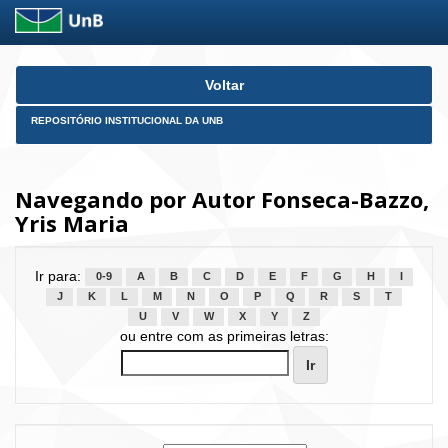
Skip
Voltar
navigation
REPOSITÓRIO INSTITUCIONAL DA UNB
Navegando por Autor Fonseca-Bazzo,
Yris Maria
Ir para:
0-9
A
B
C
D
E
F
G
H
I
J
K
L
M
N
O
P
Q
R
S
T
U
V
W
X
Y
Z
ou entre com as primeiras letras: