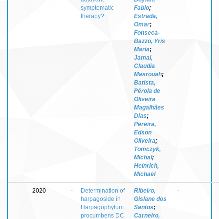
symptomatic
Fabio
;
therapy?
Estrada,
Omar
;
Fonseca-
Bazzo, Yris
Maria
;
Jamal,
Claudia
Masrouah
;
Batista,
Pérola de
Oliveira
Magalhães
Dias
;
Pereira,
Edson
Oliveira
;
Tomczyk,
Michal
;
Heinrich,
Michael
2020
-
Determination of
Ribeiro,
-
harpagoside in
Gislane dos
Harpagophytum
Santos
;
procumbens DC
Carneiro,