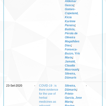
Aldemar
Gasca
;
Gomes-
Copeland,
Kicia
Karinne
Pereira
;
Batista,
Pérola de
Oliveira
Magalhães
Dias
;
Fonseca-
Bazzo, Yris
Maria
;
Jamald,
Claudia
Masrouah
;
Silveira,
Dâmaris
23-Set-2020
-
COVID-19 : is
Silveira,
-
there evidence
Dâmaris
;
for the use of
Prieto-
herbal
Garcia, Jose
medicines as
Maria
;
adjuvant
Boylan,