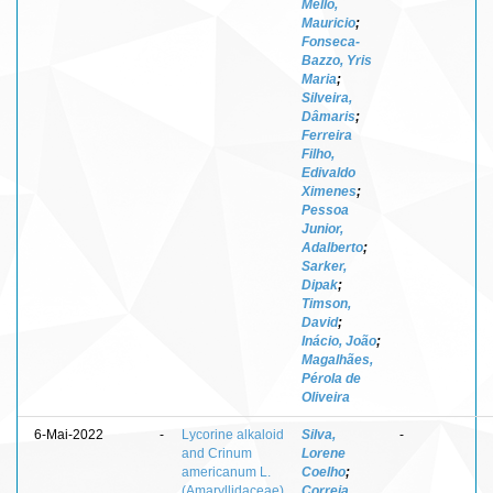
Mello,
Mauricio
;
Fonseca-
Bazzo, Yris
Maria
;
Silveira,
Dâmaris
;
Ferreira
Filho,
Edivaldo
Ximenes
;
Pessoa
Junior,
Adalberto
;
Sarker,
Dipak
;
Timson,
David
;
Inácio, João
;
Magalhães,
Pérola de
Oliveira
6-Mai-2022
-
Lycorine alkaloid
Silva,
-
and Crinum
Lorene
americanum L.
Coelho
;
(Amaryllidaceae)
Correia,