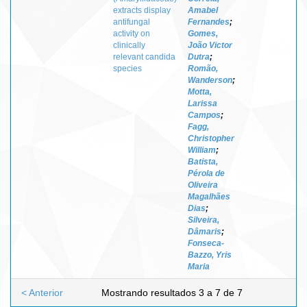
extracts display
Amabel
antifungal
Fernandes
;
activity on
Gomes,
clinically
João Victor
relevant candida
Dutra
;
species
Romão,
Wanderson
;
Motta,
Larissa
Campos
;
Fagg,
Christopher
William
;
Batista,
Pérola de
Oliveira
Magalhães
Dias
;
Silveira,
Dâmaris
;
Fonseca-
Bazzo, Yris
Maria
< Anterior
Mostrando resultados 3 a 7 de 7