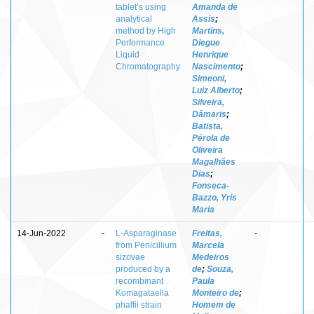
tablet’s using
Amanda de
analytical
Assis
;
method by High
Martins,
Performance
Diegue
Liquid
Henrique
Chromatography
Nascimento
;
Simeoni,
Luiz Alberto
;
Silveira,
Dâmaris
;
Batista,
Pérola de
Oliveira
Magalhães
Dias
;
Fonseca-
Bazzo, Yris
Maria
14-Jun-2022
-
L-Asparaginase
Freitas,
-
from Penicillium
Marcela
sizovae
Medeiros
produced by a
de
;
Souza,
recombinant
Paula
Komagataella
Monteiro de
;
phaffii strain
Homem de