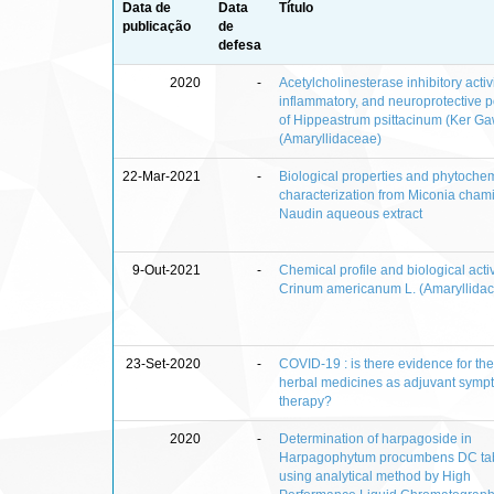
Data de
Data
Título
publicação
de
defesa
2020
-
Acetylcholinesterase inhibitory activit
inflammatory, and neuroprotective p
of Hippeastrum psittacinum (Ker Ga
(Amaryllidaceae)
22-Mar-2021
-
Biological properties and phytoche
characterization from Miconia cham
Naudin aqueous extract
9-Out-2021
-
Chemical profile and biological activ
Crinum americanum L. (Amaryllida
23-Set-2020
-
COVID-19 : is there evidence for the
herbal medicines as adjuvant symp
therapy?
2020
-
Determination of harpagoside in
Harpagophytum procumbens DC tab
using analytical method by High