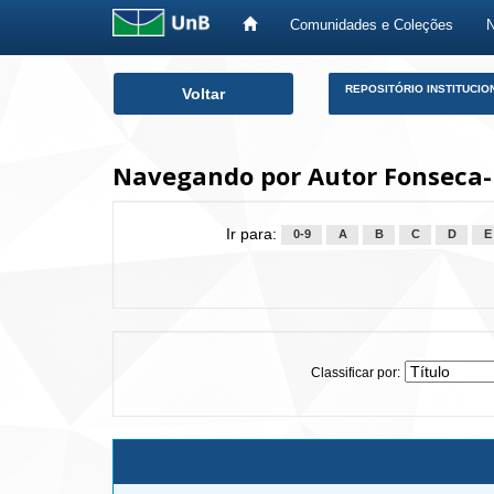
Comunidades e Coleções
Skip
REPOSITÓRIO INSTITUCIO
Voltar
navigation
Navegando por Autor Fonseca-B
Ir para:
0-9
A
B
C
D
E
Classificar por: