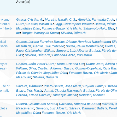
Autor(es)
y, anti-
Gasca, Cristian A.
;
Moreira, Natalia C. S.
;
Almeida, Fernanda C. de
;
otential
Dutra
;
Castillo, Willian O.
;
Fagg, Christopher William
;
Batista, Pérola
wl.) herb
Magalhães Dias
;
Fonseca-Bazzo, Yris Maria
;
Sakamoto-Hojo, Elza
;
de
;
Borges, Warley de Souza
;
Silveira, Dâmaris
mical
Gomes, Lorena Ferreira
;
Martins, Diegue Henrique Nascimento
;
Sil
issois
Mazutti da
;
Barros, Yuri Yabu de
;
Souza, Paula Monteiro de
;
Freitas
Fagg, Christopher William
;
Simeoni, Luiz Alberto
;
Batista, Pérola de
Dias
;
Silveira, Dâmaris
;
Fonseca-Bazzo, Yris Maria
ity of
Gomes, João Victor Dutra
;
Tosta, Cristina Luz
;
Cunha Neto, Álvaro 
ceae)
William
;
Silva, Cristian Aldemar Gasca
;
Gomes-Copeland, Kicia Kari
Pérola de Oliveira Magalhães Dias
;
Fonseca-Bazzo, Yris Maria
;
Jama
Masrouah
;
Silveira, Dâmaris
 use of
Silveira, Dâmaris
;
Prieto-Garcia, Jose Maria
;
Boylan, Fabio
;
Estrada
tomatic
Bazzo, Yris Maria
;
Jamal, Claudia Masrouah
;
Batista, Pérola de Oli
Pereira, Edson Oliveira
;
Tomczyk, Michal
;
Heinrich, Michael
Ribeiro, Gislane dos Santos
;
Carneiro, Amanda de Assis
;
Martins, 
let’s
Nascimento
;
Simeoni, Luiz Alberto
;
Silveira, Dâmaris
;
Batista, Pérol
Magalhães Dias
;
Fonseca-Bazzo, Yris Maria