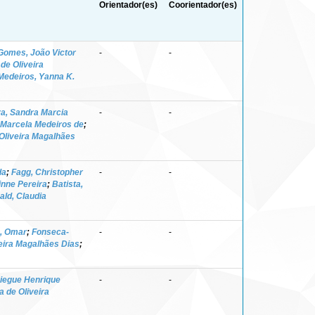
Orientador(es)
Coorientador(es)
Gomes, João Victor
-
-
 de Oliveira
Medeiros, Yanna K.
va, Sandra Marcia
-
-
, Marcela Medeiros de
;
 Oliveira Magalhães
da
;
Fagg, Christopher
-
-
nne Pereira
;
Batista,
ld, Claudia
, Omar
;
Fonseca-
-
-
veira Magalhães Dias
;
Diegue Henrique
-
-
a de Oliveira