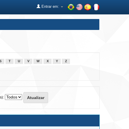
Entrar em:
S
T
U
V
W
X
Y
Z
s):