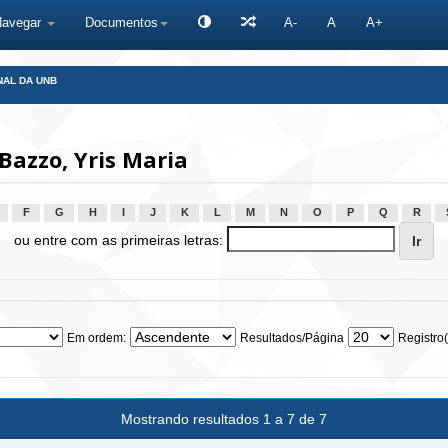
Navegar
Documentos
A-
A
A+
NAL DA UNB
azzo, Yris Maria
F
G
H
I
J
K
L
M
N
O
P
Q
R
ou entre com as primeiras letras:
Em ordem:
Resultados/Página
Registro(
Mostrando resultados 1 a 7 de 7