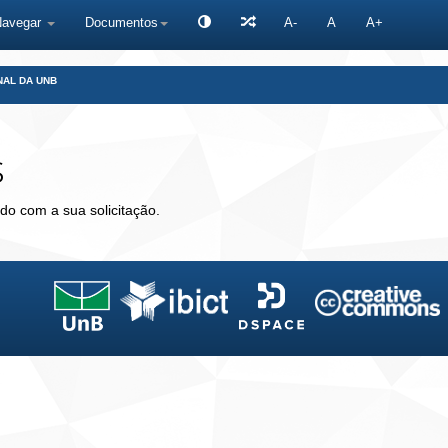
Navegar
Documentos
A-
A
A+
NAL DA UNB
s
do com a sua solicitação.