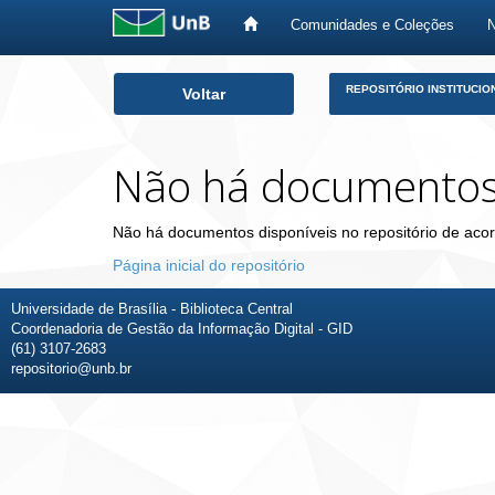
Comunidades e Coleções
Skip
REPOSITÓRIO INSTITUCIO
Voltar
navigation
Não há documento
Não há documentos disponíveis no repositório de acor
Página inicial do repositório
Universidade de Brasília - Biblioteca Central
Coordenadoria de Gestão da Informação Digital - GID
(61) 3107-2683
repositorio@unb.br