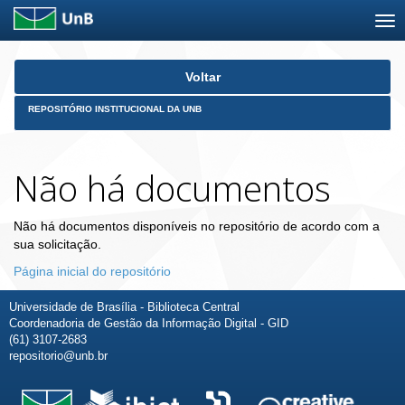
Skip
Voltar
navigation
REPOSITÓRIO INSTITUCIONAL DA UNB
Não há documentos
Não há documentos disponíveis no repositório de acordo com a
sua solicitação.
Página inicial do repositório
Universidade de Brasília - Biblioteca Central
Coordenadoria de Gestão da Informação Digital - GID
(61) 3107-2683
repositorio@unb.br