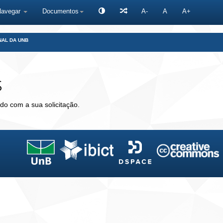
Navegar
Documentos
A-
A
A+
NAL DA UNB
s
do com a sua solicitação.