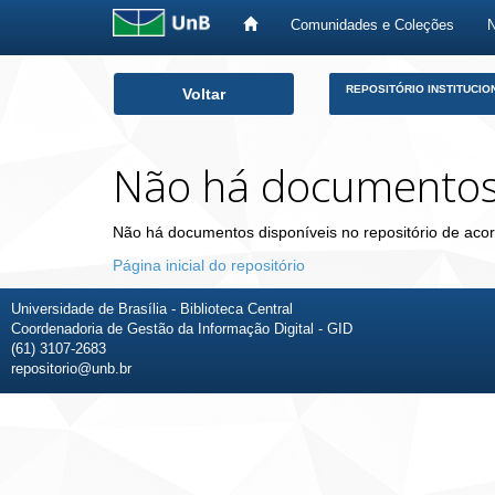
Comunidades e Coleções
Skip
REPOSITÓRIO INSTITUCIO
Voltar
navigation
Não há documento
Não há documentos disponíveis no repositório de acor
Página inicial do repositório
Universidade de Brasília - Biblioteca Central
Coordenadoria de Gestão da Informação Digital - GID
(61) 3107-2683
repositorio@unb.br