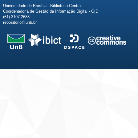
Universidade de Brasília - Biblioteca Central
Coordenadoria de Gestão da Informação Digital - GID
(61) 3107-2683
repositorio@unb.br
Fale conosco
Sobre