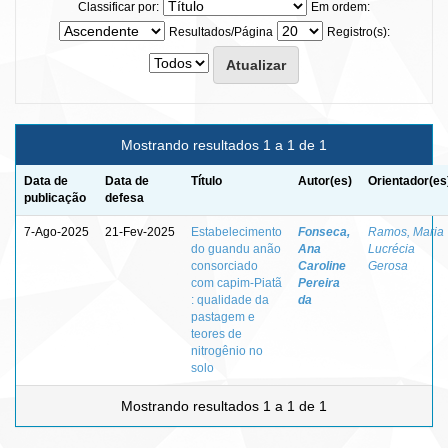
Classificar por:
Em ordem:
Resultados/Página
Registro(s):
Mostrando resultados 1 a 1 de 1
Data de
Data de
Título
Autor(es)
Orientador(es
publicação
defesa
7-Ago-2025
21-Fev-2025
Estabelecimento
Fonseca,
Ramos, Maria
do guandu anão
Ana
Lucrécia
consorciado
Caroline
Gerosa
com capim-Piatã
Pereira
: qualidade da
da
pastagem e
teores de
nitrogênio no
solo
Mostrando resultados 1 a 1 de 1