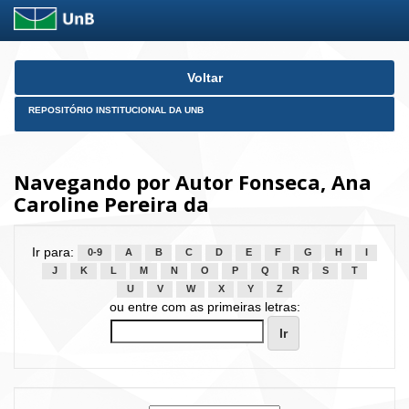
Skip
Voltar
navigation
REPOSITÓRIO INSTITUCIONAL DA UNB
Navegando por Autor Fonseca, Ana
Caroline Pereira da
Ir para:
0-9
A
B
C
D
E
F
G
H
I
J
K
L
M
N
O
P
Q
R
S
T
U
V
W
X
Y
Z
ou entre com as primeiras letras: