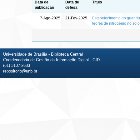
Data de
Data de
Título
publicação
defesa
7-Ago-2025
21-Fev-2025
Estabelecimento do guandu
teores de nitrogênio no solo
Universidade de Brasília - Biblioteca Central
Coordenadoria de Gestão da Informação Digital - GID
(61) 3107-2683
repositorio@unb.br