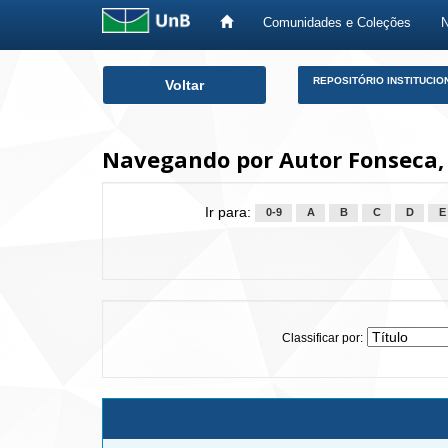
Comunidades e Coleções
Skip
REPOSITÓRIO INSTITUCIO
Voltar
navigation
Navegando por Autor Fonseca, 
Ir para:
0-9
A
B
C
D
E
Classificar por: