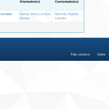
Orientador(es)
Coorientador(es)
Caroline
Ramos, Maria Lucrécia
Marchão, Robélio
Gerosa
Leandro
Fale conosco
Sobre