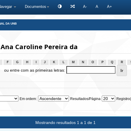
Navegar
Documentos
A-
A
A+
NAL DA UNB
Ana Caroline Pereira da
F
G
H
I
J
K
L
M
N
O
P
Q
R
ou entre com as primeiras letras:
Em ordem:
Resultados/Página
Registro(
Mostrando resultados 1 a 1 de 1