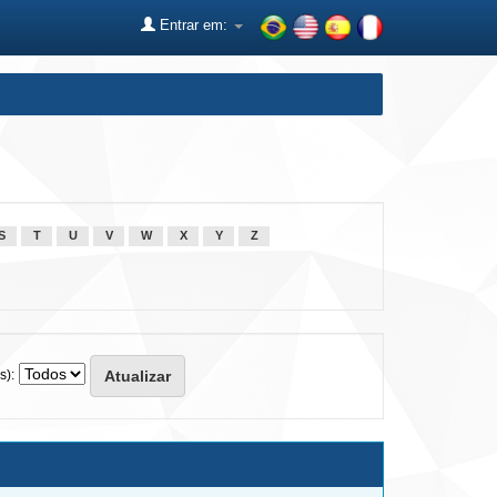
Entrar em:
S
T
U
V
W
X
Y
Z
s):