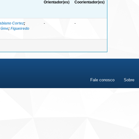
Orientador(es)
Coorientador(es)
abiano Cortez
;
-
-
érôme
;
Figueiredo
Fale conosco
Sobre