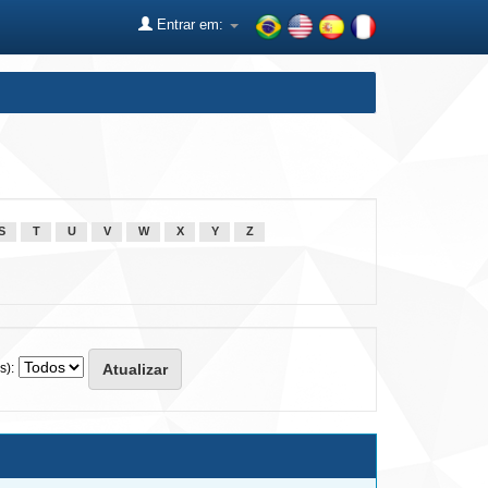
Entrar em:
S
T
U
V
W
X
Y
Z
s):