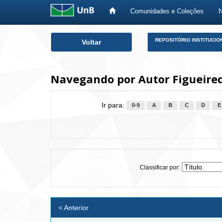
Comunidades e Coleções
Skip
REPOSITÓRIO INSTITUCIO
Voltar
navigation
Navegando por Autor Figueired
Ir para:
0-9
A
B
C
D
E
Classificar por:
< Anterior