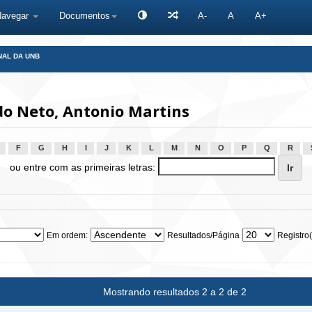
Navegar
Documentos
A-
A
A+
NAL DA UNB
o Neto, Antonio Martins
F
G
H
I
J
K
L
M
N
O
P
Q
R
ou entre com as primeiras letras:
Em ordem:
Resultados/Página
Registro(
Mostrando resultados 2 a 2 de 2