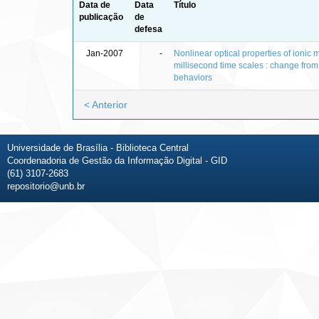
Data de
Data
Título
publicação
de
defesa
Jan-2007
-
Nonlinear optical properties of ionic 
millisecond time scales : change from
behaviors
< Anterior
Universidade de Brasília - Biblioteca Central
Coordenadoria de Gestão da Informação Digital - GID
(61) 3107-2683
repositorio@unb.br