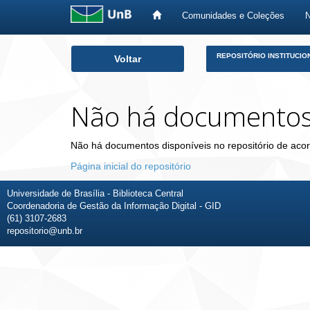
Comunidades e Coleções
Skip
REPOSITÓRIO INSTITUCIO
Voltar
navigation
Não há documento
Não há documentos disponíveis no repositório de acor
Página inicial do repositório
Universidade de Brasília - Biblioteca Central
Coordenadoria de Gestão da Informação Digital - GID
(61) 3107-2683
repositorio@unb.br