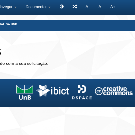
Navegar
Documentos
A-
A
A+
NAL DA UNB
s
do com a sua solicitação.