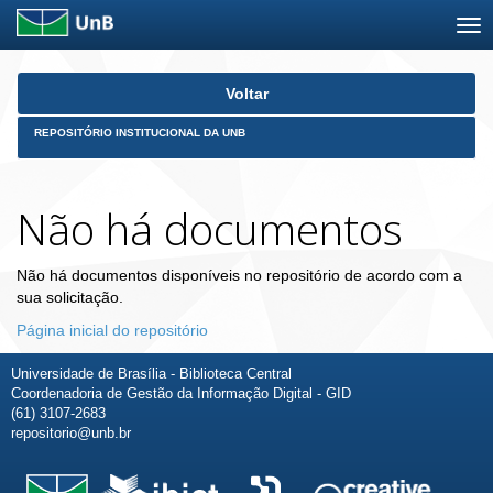
Skip
Voltar
navigation
REPOSITÓRIO INSTITUCIONAL DA UNB
Não há documentos
Não há documentos disponíveis no repositório de acordo com a
sua solicitação.
Página inicial do repositório
Universidade de Brasília - Biblioteca Central
Coordenadoria de Gestão da Informação Digital - GID
(61) 3107-2683
repositorio@unb.br