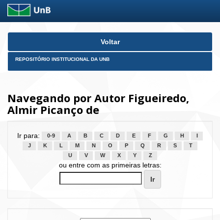
Skip
Voltar
navigation
REPOSITÓRIO INSTITUCIONAL DA UNB
Navegando por Autor Figueiredo,
Almir Picanço de
Ir para:
0-9
A
B
C
D
E
F
G
H
I
J
K
L
M
N
O
P
Q
R
S
T
U
V
W
X
Y
Z
ou entre com as primeiras letras: