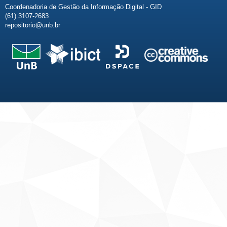
Coordenadoria de Gestão da Informação Digital - GID
(61) 3107-2683
repositorio@unb.br
Fale conosco
Sobre