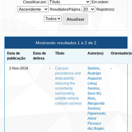
Classificar por:
Em ordem:
Resultados/Página
Registro(s):
Mostrando resultados 1 a 2 de 2
Data de
Data de
Título
Autor(es)
Orientador(e
publicação
defesa
2-Nov-2016
-
Carcass
Santos,
-
persistence and
Rodrigo
detectability :
Augusto
reducing the
Lima
;
uncertainty
Santos,
surrounding
Sara M.
;
wildlife-vehicle
Reis,
collision surveys
Margarida
Santos
;
Figueiredo,
Almir
Picanço
de
;
Bager,