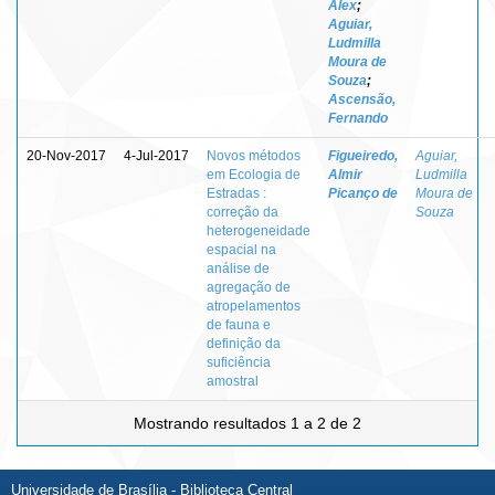
Alex
;
Aguiar,
Ludmilla
Moura de
Souza
;
Ascensão,
Fernando
20-Nov-2017
4-Jul-2017
Novos métodos
Figueiredo,
Aguiar,
em Ecologia de
Almir
Ludmilla
Estradas :
Picanço de
Moura de
correção da
Souza
heterogeneidade
espacial na
análise de
agregação de
atropelamentos
de fauna e
definição da
suficiência
amostral
Mostrando resultados 1 a 2 de 2
Universidade de Brasília - Biblioteca Central