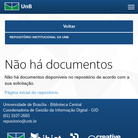
Skip
Voltar
navigation
REPOSITÓRIO INSTITUCIONAL DA UNB
Não há documentos
Não há documentos disponíveis no repositório de acordo com a
sua solicitação.
Página inicial do repositório
Universidade de Brasília - Biblioteca Central
Coordenadoria de Gestão da Informação Digital - GID
(61) 3107-2683
repositorio@unb.br