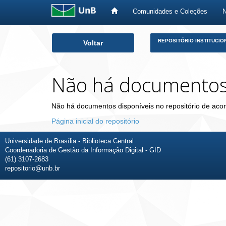
Comunidades e Coleções
Skip
REPOSITÓRIO INSTITUCIO
Voltar
navigation
Não há documento
Não há documentos disponíveis no repositório de acor
Página inicial do repositório
Universidade de Brasília - Biblioteca Central
Coordenadoria de Gestão da Informação Digital - GID
(61) 3107-2683
repositorio@unb.br