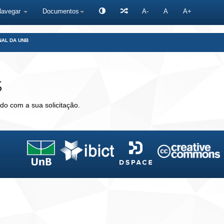
Navegar
Documentos
A-
A
A+
NAL DA UNB
s
do com a sua solicitação.