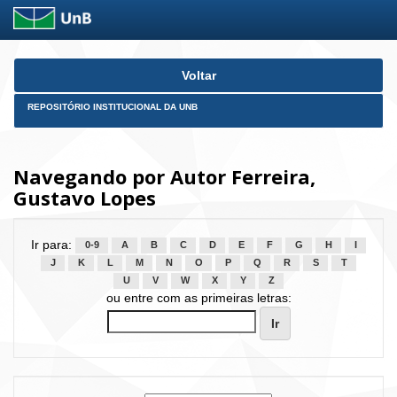
Skip
Voltar
navigation
REPOSITÓRIO INSTITUCIONAL DA UNB
Navegando por Autor Ferreira,
Gustavo Lopes
Ir para:
0-9
A
B
C
D
E
F
G
H
I
J
K
L
M
N
O
P
Q
R
S
T
U
V
W
X
Y
Z
ou entre com as primeiras letras: