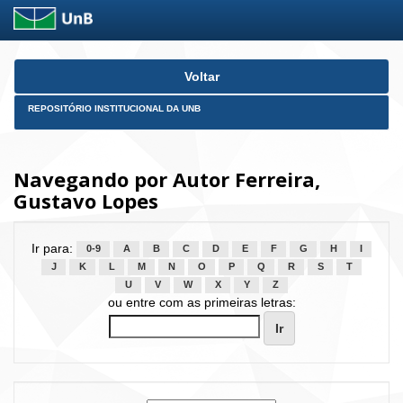
Skip
Voltar
navigation
REPOSITÓRIO INSTITUCIONAL DA UNB
Navegando por Autor Ferreira,
Gustavo Lopes
Ir para:
0-9
A
B
C
D
E
F
G
H
I
J
K
L
M
N
O
P
Q
R
S
T
U
V
W
X
Y
Z
ou entre com as primeiras letras: