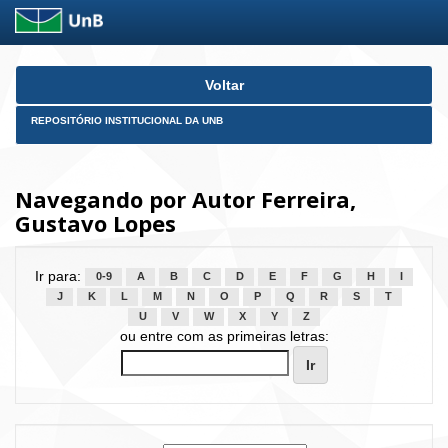
Skip
Voltar
navigation
REPOSITÓRIO INSTITUCIONAL DA UNB
Navegando por Autor Ferreira,
Gustavo Lopes
Ir para:
0-9
A
B
C
D
E
F
G
H
I
J
K
L
M
N
O
P
Q
R
S
T
U
V
W
X
Y
Z
ou entre com as primeiras letras: