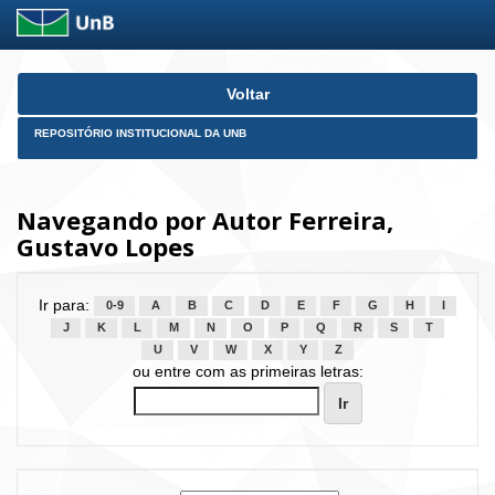
Skip
Voltar
navigation
REPOSITÓRIO INSTITUCIONAL DA UNB
Navegando por Autor Ferreira,
Gustavo Lopes
Ir para:
0-9
A
B
C
D
E
F
G
H
I
J
K
L
M
N
O
P
Q
R
S
T
U
V
W
X
Y
Z
ou entre com as primeiras letras: