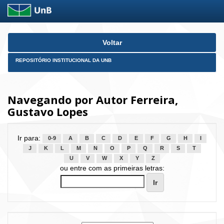
Skip
Voltar
navigation
REPOSITÓRIO INSTITUCIONAL DA UNB
Navegando por Autor Ferreira,
Gustavo Lopes
Ir para:
0-9
A
B
C
D
E
F
G
H
I
J
K
L
M
N
O
P
Q
R
S
T
U
V
W
X
Y
Z
ou entre com as primeiras letras: