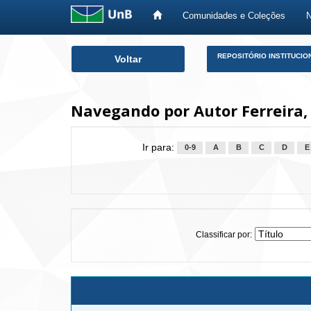
Comunidades e Coleções
Skip
REPOSITÓRIO INSTITUCIO
Voltar
navigation
Navegando por Autor Ferreira,
Ir para:
0-9
A
B
C
D
E
Classificar por: