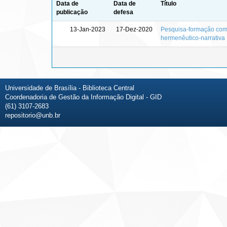
Data de
Data de
Título
publicação
defesa
13-Jan-2023
17-Dez-2020
Pesquisa-formação com 
hermenêutico-narrativa
Universidade de Brasília - Biblioteca Central
Coordenadoria de Gestão da Informação Digital - GID
(61) 3107-2683
repositorio@unb.br