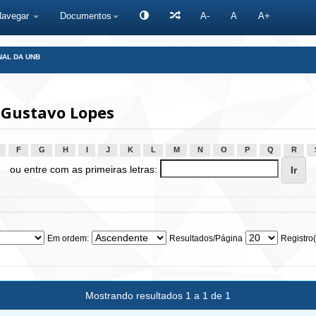
Navegar
Documentos
A-
A
A+
NAL DA UNB
 Gustavo Lopes
F
G
H
I
J
K
L
M
N
O
P
Q
R
ou entre com as primeiras letras:
Em ordem:
Resultados/Página
Registro(
Mostrando resultados 1 a 1 de 1