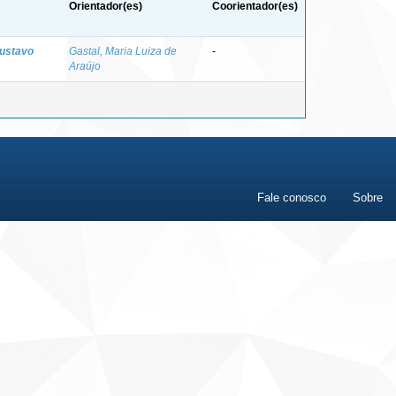
Orientador(es)
Coorientador(es)
Gustavo
Gastal, Maria Luiza de
-
Araújo
Fale conosco
Sobre