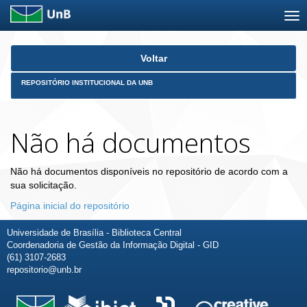
Skip
Voltar
navigation
REPOSITÓRIO INSTITUCIONAL DA UNB
Não há documentos
Não há documentos disponíveis no repositório de acordo com a
sua solicitação.
Página inicial do repositório
Universidade de Brasília - Biblioteca Central
Coordenadoria de Gestão da Informação Digital - GID
(61) 3107-2683
repositorio@unb.br