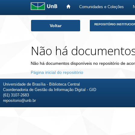
Comunidades e Coleções
Skip
REPOSITÓRIO INSTITUCIO
Voltar
navigation
Não há documento
Não há documentos disponíveis no repositório de acor
Página inicial do repositório
Universidade de Brasília - Biblioteca Central
Coordenadoria de Gestão da Informação Digital - GID
(61) 3107-2683
repositorio@unb.br