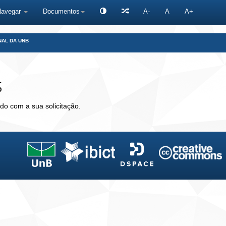
Navegar
Documentos
A-
A
A+
NAL DA UNB
s
do com a sua solicitação.