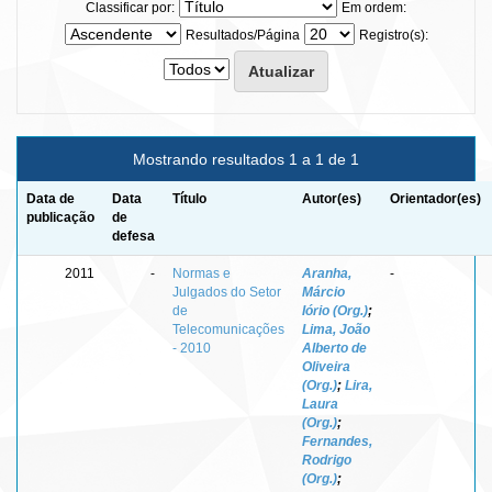
Classificar por:
Em ordem:
Resultados/Página
Registro(s):
Mostrando resultados 1 a 1 de 1
Data de
Data
Título
Autor(es)
Orientador(es)
publicação
de
defesa
2011
-
Normas e
Aranha,
-
Julgados do Setor
Márcio
de
Iório (Org.)
;
Telecomunicações
Lima, João
- 2010
Alberto de
Oliveira
(Org.)
;
Lira,
Laura
(Org.)
;
Fernandes,
Rodrigo
(Org.)
;