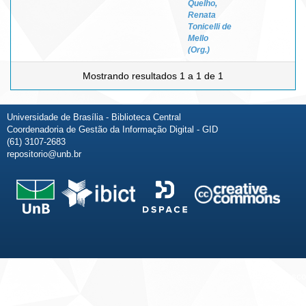
Quelho,
Renata
Tonicelli de
Mello
(Org.)
Mostrando resultados 1 a 1 de 1
Universidade de Brasília - Biblioteca Central
Coordenadoria de Gestão da Informação Digital - GID
(61) 3107-2683
repositorio@unb.br
Fale conosco