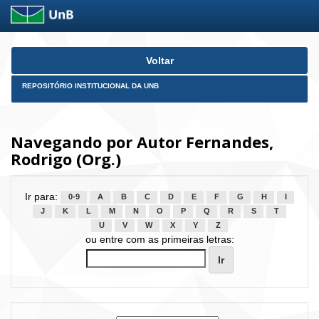
Skip
Voltar
navigation
REPOSITÓRIO INSTITUCIONAL DA UNB
Navegando por Autor Fernandes,
Rodrigo (Org.)
Ir para:
0-9
A
B
C
D
E
F
G
H
I
J
K
L
M
N
O
P
Q
R
S
T
U
V
W
X
Y
Z
ou entre com as primeiras letras: