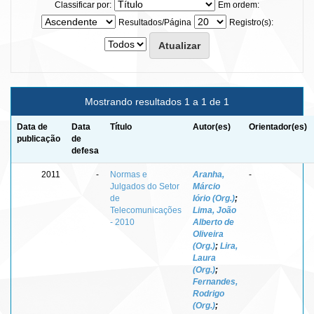
Classificar por:
Em ordem:
Resultados/Página
Registro(s):
Mostrando resultados 1 a 1 de 1
Data de
Data
Título
Autor(es)
Orientador(es)
publicação
de
defesa
2011
-
Normas e
Aranha,
-
Julgados do Setor
Márcio
de
Iório (Org.)
;
Telecomunicações
Lima, João
- 2010
Alberto de
Oliveira
(Org.)
;
Lira,
Laura
(Org.)
;
Fernandes,
Rodrigo
(Org.)
;