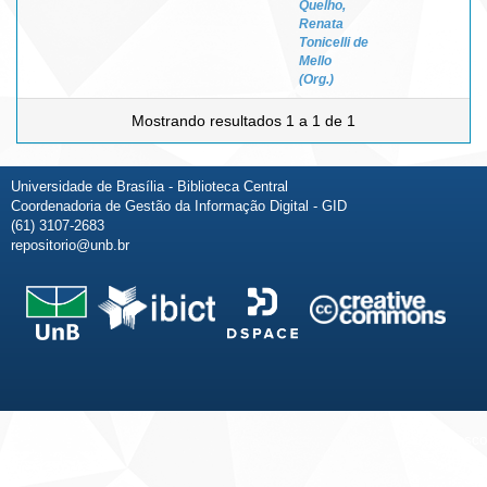
Quelho,
Renata
Tonicelli de
Mello
(Org.)
Mostrando resultados 1 a 1 de 1
Universidade de Brasília - Biblioteca Central
Coordenadoria de Gestão da Informação Digital - GID
(61) 3107-2683
repositorio@unb.br
Fale conosco