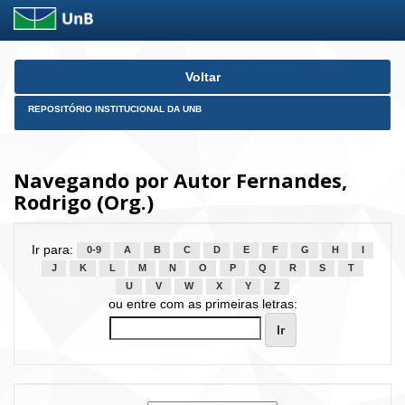
Skip
Voltar
navigation
REPOSITÓRIO INSTITUCIONAL DA UNB
Navegando por Autor Fernandes,
Rodrigo (Org.)
Ir para:
0-9
A
B
C
D
E
F
G
H
I
J
K
L
M
N
O
P
Q
R
S
T
U
V
W
X
Y
Z
ou entre com as primeiras letras: