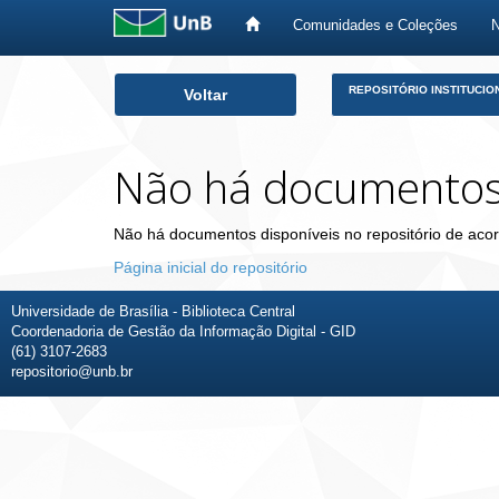
Comunidades e Coleções
Skip
REPOSITÓRIO INSTITUCIO
Voltar
navigation
Não há documento
Não há documentos disponíveis no repositório de acor
Página inicial do repositório
Universidade de Brasília - Biblioteca Central
Coordenadoria de Gestão da Informação Digital - GID
(61) 3107-2683
repositorio@unb.br