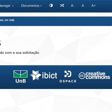
Navegar
Documentos
A-
A
A+
NAL DA UNB
s
do com a sua solicitação.