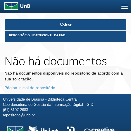
Skip
Voltar
navigation
REPOSITÓRIO INSTITUCIONAL DA UNB
Não há documentos
Não há documentos disponíveis no repositório de acordo com a
sua solicitação.
Página inicial do repositório
Universidade de Brasília - Biblioteca Central
Coordenadoria de Gestão da Informação Digital - GID
(61) 3107-2683
repositorio@unb.br