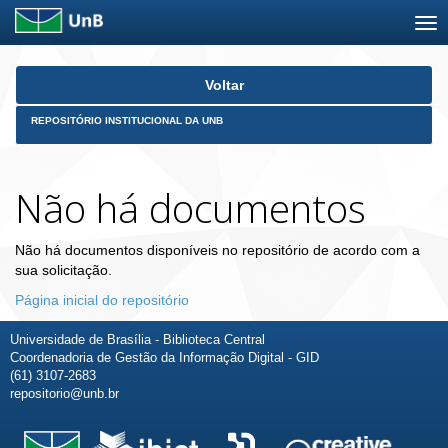
Skip
Voltar
navigation
REPOSITÓRIO INSTITUCIONAL DA UNB
Não há documentos
Não há documentos disponíveis no repositório de acordo com a
sua solicitação.
Página inicial do repositório
Universidade de Brasília - Biblioteca Central
Coordenadoria de Gestão da Informação Digital - GID
(61) 3107-2683
repositorio@unb.br