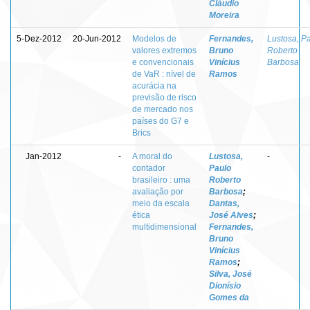
Cláudio
Moreira
5-Dez-2012
20-Jun-2012
Modelos de
Fernandes,
Lustosa, P
valores extremos
Bruno
Roberto
e convencionais
Vinícius
Barbosa
de VaR : nível de
Ramos
acurácia na
previsão de risco
de mercado nos
países do G7 e
Brics
Jan-2012
-
A moral do
Lustosa,
-
contador
Paulo
brasileiro : uma
Roberto
avaliação por
Barbosa
;
meio da escala
Dantas,
ética
José Alves
;
multidimensional
Fernandes,
Bruno
Vinícius
Ramos
;
Silva, José
Dionísio
Gomes da