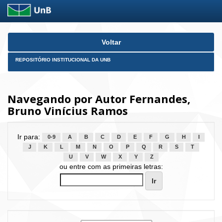
Skip
Voltar
navigation
REPOSITÓRIO INSTITUCIONAL DA UNB
Navegando por Autor Fernandes,
Bruno Vinícius Ramos
Ir para:
0-9
A
B
C
D
E
F
G
H
I
J
K
L
M
N
O
P
Q
R
S
T
U
V
W
X
Y
Z
ou entre com as primeiras letras: