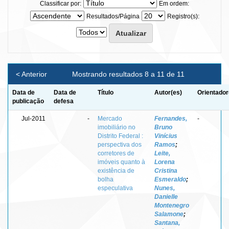
Classificar por:
Em ordem:
Resultados/Página
Registro(s):
< Anterior
Mostrando resultados 8 a 11 de 11
Data de
Data de
Título
Autor(es)
Orientador
publicação
defesa
Jul-2011
-
Mercado
Fernandes,
-
imobiliário no
Bruno
Distrito Federal :
Vinícius
perspectiva dos
Ramos
;
corretores de
Leite,
imóveis quanto à
Lorena
existência de
Cristina
bolha
Esmeraldo
;
especulativa
Nunes,
Danielle
Montenegro
Salamone
;
Santana,