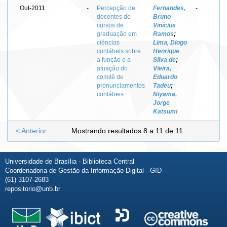
Out-2011
-
Percepção de
Fernandes,
-
docentes de
Bruno
cursos de
Vinícius
graduação em
Ramos
;
ciências
Lima, Diogo
contábeis sobre
Henrique
a função e a
Silva de
;
atuação do
Vieira,
comitê de
Eduardo
pronunciamentos
Tadeu
;
contábeis
Niyama,
Jorge
Katsumi
< Anterior
Mostrando resultados 8 a 11 de 11
Universidade de Brasília - Biblioteca Central
Coordenadoria de Gestão da Informação Digital - GID
(61) 3107-2683
repositorio@unb.br