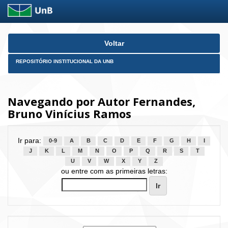
Skip
Voltar
navigation
REPOSITÓRIO INSTITUCIONAL DA UNB
Navegando por Autor Fernandes,
Bruno Vinícius Ramos
Ir para:
0-9
A
B
C
D
E
F
G
H
I
J
K
L
M
N
O
P
Q
R
S
T
U
V
W
X
Y
Z
ou entre com as primeiras letras: