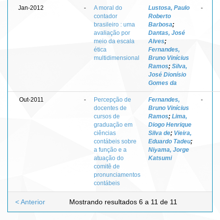
Jan-2012
-
A moral do
Lustosa, Paulo
-
contador
Roberto
brasileiro : uma
Barbosa
;
avaliação por
Dantas, José
meio da escala
Alves
;
ética
Fernandes,
multidimensional
Bruno Vinícius
Ramos
;
Silva,
José Dionísio
Gomes da
Out-2011
-
Percepção de
Fernandes,
-
docentes de
Bruno Vinícius
cursos de
Ramos
;
Lima,
graduação em
Diogo Henrique
ciências
Silva de
;
Vieira,
contábeis sobre
Eduardo Tadeu
;
a função e a
Niyama, Jorge
atuação do
Katsumi
comitê de
pronunciamentos
contábeis
< Anterior
Mostrando resultados 6 a 11 de 11