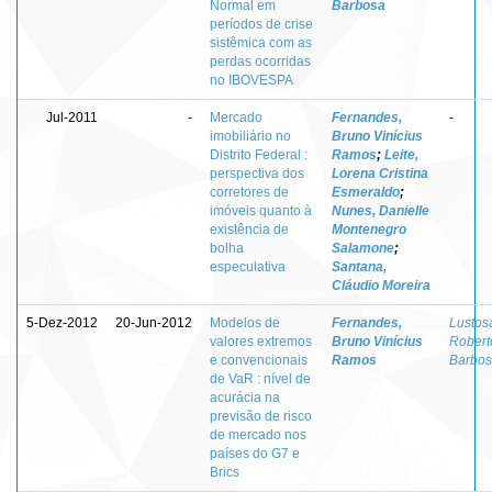
Normal em
Barbosa
períodos de crise
sistêmica com as
perdas ocorridas
no IBOVESPA
Jul-2011
-
Mercado
Fernandes,
-
imobiliário no
Bruno Vinícius
Distrito Federal :
Ramos
;
Leite,
perspectiva dos
Lorena Cristina
corretores de
Esmeraldo
;
imóveis quanto à
Nunes, Danielle
existência de
Montenegro
bolha
Salamone
;
especulativa
Santana,
Cláudio Moreira
5-Dez-2012
20-Jun-2012
Modelos de
Fernandes,
Lustos
valores extremos
Bruno Vinícius
Robert
e convencionais
Ramos
Barbo
de VaR : nível de
acurácia na
previsão de risco
de mercado nos
países do G7 e
Brics