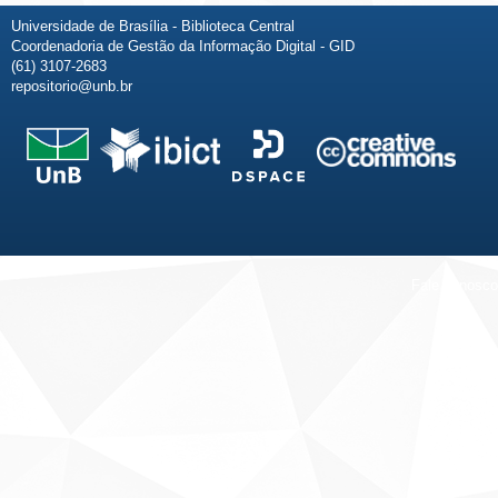
Universidade de Brasília - Biblioteca Central
Coordenadoria de Gestão da Informação Digital - GID
(61) 3107-2683
repositorio@unb.br
Fale conosco
Sobre