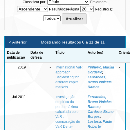
Classificar por:
Em ordem:
Resultados/Página
Registro(s):
< Anterior
Mostrando resultados 6 a 11 de 11
Data de
Data de
Título
Autor(es)
Orient
publicação
defesa
2019
-
International VaR
Pinheiro, Marília
-
approach :
Cordeiro
;
Backtesting for
Fernandes,
different capital
Bruno Vinícius
markets
Ramos
Jul-2011
-
Investigação
Fernandes,
-
empiríca da
Bruno Vinícius
perda máxima
Ramos
;
calculada pelo
Cardozo, Bruno
VaR :
Borges
;
comparação do
Lustosa, Paulo
VaR Delta-
Roberto