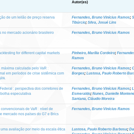
Autor(es)
ção de um leilão de preço reserva
Fernandes, Bruno Vinícius Ramos
;
S
Tibúrcio
;
Silva, Josué Lins
 no mercado acionário brasileiro
Fernandes, Bruno Vinícius Ramos
ktesting for different capital markets
Pinheiro, Marília Cordeiro
;
Fernandes
Ramos
a máxima calculada pelo VaR :
Fernandes, Bruno Vinícius Ramos
;
C
al em períodos de crise sistêmica com
Borges
;
Lustosa, Paulo Roberto Ba
SPA
 Federal : perspectiva dos corretores de
Fernandes, Bruno Vinícius Ramos
;
L
 bolha especulativa
Esmeraldo
;
Nunes, Danielle Monten
Santana, Cláudio Moreira
 convencionais de VaR : nível de
Fernandes, Bruno Vinícius Ramos
de mercado nos países do G7 e Brics
: uma avaliação por meio da escala ética
Lustosa, Paulo Roberto Barbosa
;
Da