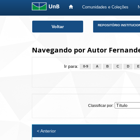
Comunidades e Coleções
Skip
REPOSITÓRIO INSTITUCIO
Voltar
navigation
Navegando por Autor Fernande
Ir para:
0-9
A
B
C
D
E
Classificar por:
< Anterior