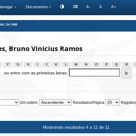
Navegar
Documentos
A-
A
A+
NAL DA UNB
s, Bruno Vinícius Ramos
F
G
H
I
J
K
L
M
N
O
P
Q
R
ou entre com as primeiras letras:
Em ordem:
Resultados/Página
Registro(
Mostrando resultados 4 a 11 de 11