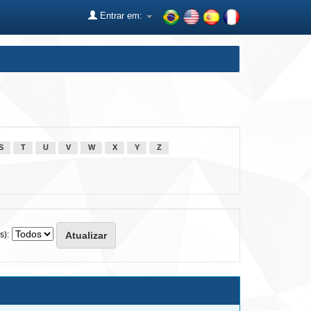
Entrar em:
S
T
U
V
W
X
Y
Z
s):