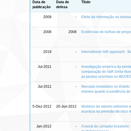
Data de
Data de
Título
publicação
defesa
2009
-
Efeito da informação na simula
2008
2008
Evidências de bolhas de preços
2019
-
International VaR approach : Bac
Jul-2011
-
Investigação empiríca da perd
comparação do VaR Delta-Norm
as perdas ocorridas no IBOVE
Jul-2011
-
Mercado imobiliário no Distrito
imóveis quanto à existência de
5-Dez-2012
20-Jun-2012
Modelos de valores extremos e
acurácia na previsão de risco 
Jan-2012
-
A moral do contador brasileiro 