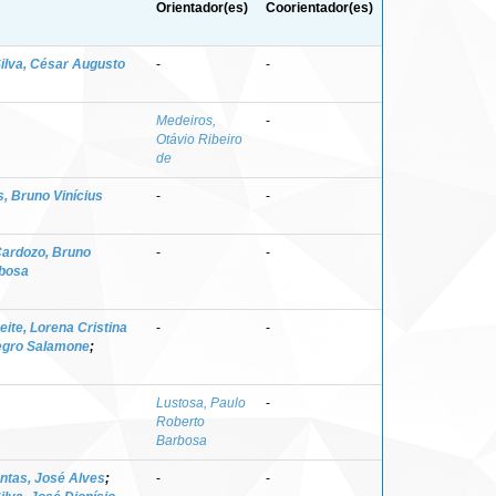
Orientador(es)
Coorientador(es)
ilva, César Augusto
-
-
Medeiros,
-
Otávio Ribeiro
de
, Bruno Vinícius
-
-
ardozo, Bruno
-
-
rbosa
eite, Lorena Cristina
-
-
egro Salamone
;
Lustosa, Paulo
-
Roberto
Barbosa
ntas, José Alves
;
-
-