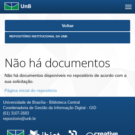
Skip
Voltar
navigation
REPOSITÓRIO INSTITUCIONAL DA UNB
Não há documentos
Não há documentos disponíveis no repositório de acordo com a
sua solicitação.
Página inicial do repositório
Universidade de Brasília - Biblioteca Central
Coordenadoria de Gestão da Informação Digital - GID
(61) 3107-2683
repositorio@unb.br