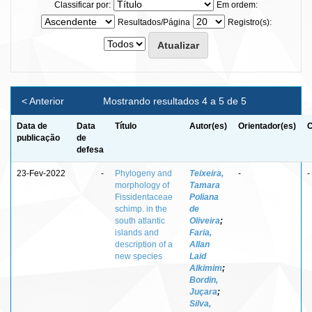
Classificar por:
Em ordem:
Resultados/Página
Registro(s):
< Anterior
Mostrando resultados 4 a 5 de 5
Data de
Data
Título
Autor(es)
Orientador(es)
C
publicação
de
defesa
23-Fev-2022
-
Phylogeny and
Teixeira,
-
-
morphology of
Tamara
Fissidentaceae
Poliana
schimp. in the
de
south atlantic
Oliveira
;
islands and
Faria,
description of a
Allan
new species
Laid
Alkimim
;
Bordin,
Juçara
;
Silva,