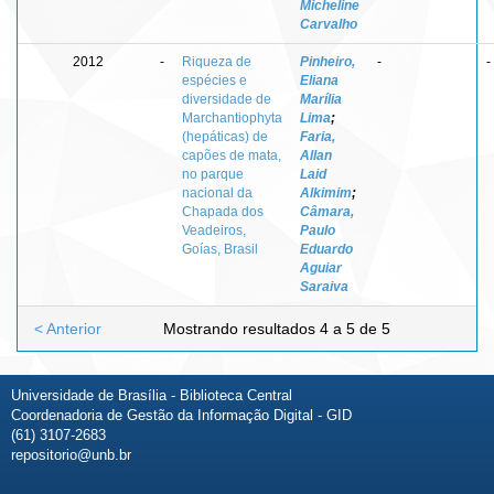
Micheline
Carvalho
2012
-
Riqueza de
Pinheiro,
-
-
espécies e
Eliana
diversidade de
Marília
Marchantiophyta
Lima
;
(hepáticas) de
Faria,
capões de mata,
Allan
no parque
Laid
nacional da
Alkimim
;
Chapada dos
Câmara,
Veadeiros,
Paulo
Goías, Brasil
Eduardo
Aguiar
Saraiva
< Anterior
Mostrando resultados 4 a 5 de 5
Universidade de Brasília - Biblioteca Central
Coordenadoria de Gestão da Informação Digital - GID
(61) 3107-2683
repositorio@unb.br