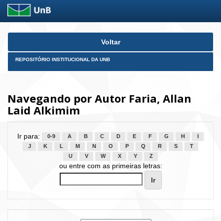
Skip
Voltar
navigation
REPOSITÓRIO INSTITUCIONAL DA UNB
Navegando por Autor Faria, Allan
Laid Alkimim
Ir para:
0-9
A
B
C
D
E
F
G
H
I
J
K
L
M
N
O
P
Q
R
S
T
U
V
W
X
Y
Z
ou entre com as primeiras letras: