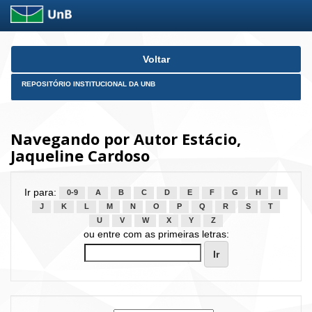
Skip
Voltar
navigation
REPOSITÓRIO INSTITUCIONAL DA UNB
Navegando por Autor Estácio,
Jaqueline Cardoso
Ir para:
0-9
A
B
C
D
E
F
G
H
I
J
K
L
M
N
O
P
Q
R
S
T
U
V
W
X
Y
Z
ou entre com as primeiras letras: