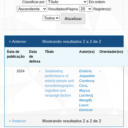
Classificar por:
Em ordem:
Resultados/Página
Registro(s):
< Anterior
Mostrando resultados 2 a 2 de 2
Data de
Data
Título
Autor(es)
Orientador(es)
publicação
de
defesa
2024
-
Swallowing
Estácio,
-
performance of
Jaqueline
elderly people and
Cardoso
;
sociodemographic,
Cera,
cognitive and
Maysa
language factors
Luchesi
;
Mangilli,
Laura
Davison
< Anterior
Mostrando resultados 2 a 2 de 2