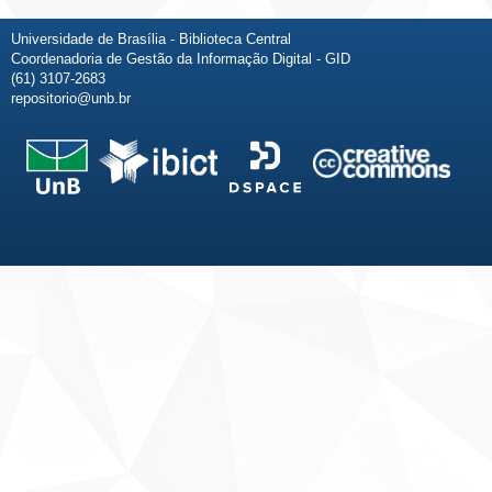
Universidade de Brasília - Biblioteca Central
Coordenadoria de Gestão da Informação Digital - GID
(61) 3107-2683
repositorio@unb.br
Fale conosco
Sobre