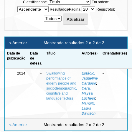
Classificar por:
Em ordem:
Resultados/Página
Registro(s):
< Anterior
Mostrando resultados 2 a 2 de 2
Data de
Data
Título
Autor(es)
Orientador(es)
publicação
de
defesa
2024
-
Swallowing
Estácio,
-
performance of
Jaqueline
elderly people and
Cardoso
;
sociodemographic,
Cera,
cognitive and
Maysa
language factors
Luchesi
;
Mangilli,
Laura
Davison
< Anterior
Mostrando resultados 2 a 2 de 2