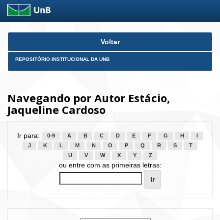
Skip
Voltar
navigation
REPOSITÓRIO INSTITUCIONAL DA UNB
Navegando por Autor Estácio,
Jaqueline Cardoso
Ir para:
0-9
A
B
C
D
E
F
G
H
I
J
K
L
M
N
O
P
Q
R
S
T
U
V
W
X
Y
Z
ou entre com as primeiras letras: