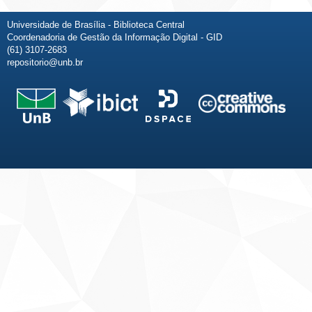
Universidade de Brasília - Biblioteca Central
Coordenadoria de Gestão da Informação Digital - GID
(61) 3107-2683
repositorio@unb.br
Fale conosco
Sobre