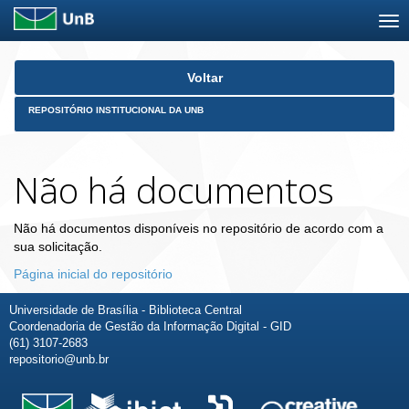
Skip
Voltar
navigation
REPOSITÓRIO INSTITUCIONAL DA UNB
Não há documentos
Não há documentos disponíveis no repositório de acordo com a
sua solicitação.
Página inicial do repositório
Universidade de Brasília - Biblioteca Central
Coordenadoria de Gestão da Informação Digital - GID
(61) 3107-2683
repositorio@unb.br