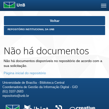
Skip
Voltar
navigation
REPOSITÓRIO INSTITUCIONAL DA UNB
Não há documentos
Não há documentos disponíveis no repositório de acordo com a
sua solicitação.
Página inicial do repositório
Universidade de Brasília - Biblioteca Central
Coordenadoria de Gestão da Informação Digital - GID
(61) 3107-2683
repositorio@unb.br