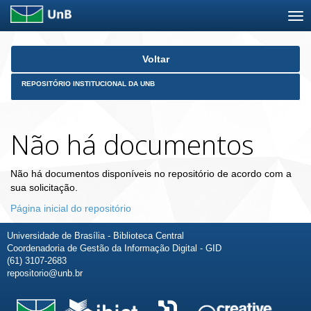
Skip
Voltar
navigation
REPOSITÓRIO INSTITUCIONAL DA UNB
Não há documentos
Não há documentos disponíveis no repositório de acordo com a
sua solicitação.
Página inicial do repositório
Universidade de Brasília - Biblioteca Central
Coordenadoria de Gestão da Informação Digital - GID
(61) 3107-2683
repositorio@unb.br