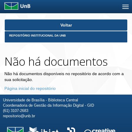
Skip
Voltar
navigation
REPOSITÓRIO INSTITUCIONAL DA UNB
Não há documentos
Não há documentos disponíveis no repositório de acordo com a
sua solicitação.
Página inicial do repositório
Universidade de Brasília - Biblioteca Central
Coordenadoria de Gestão da Informação Digital - GID
(61) 3107-2683
repositorio@unb.br