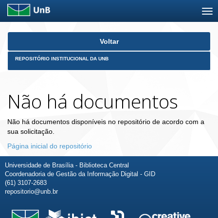
Skip
Voltar
navigation
REPOSITÓRIO INSTITUCIONAL DA UNB
Não há documentos
Não há documentos disponíveis no repositório de acordo com a
sua solicitação.
Página inicial do repositório
Universidade de Brasília - Biblioteca Central
Coordenadoria de Gestão da Informação Digital - GID
(61) 3107-2683
repositorio@unb.br