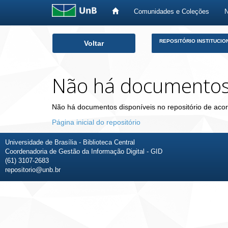
Comunidades e Coleções
Skip
REPOSITÓRIO INSTITUCIO
Voltar
navigation
Não há documento
Não há documentos disponíveis no repositório de acor
Página inicial do repositório
Universidade de Brasília - Biblioteca Central
Coordenadoria de Gestão da Informação Digital - GID
(61) 3107-2683
repositorio@unb.br