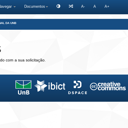
Navegar
Documentos
A-
A
A+
NAL DA UNB
s
do com a sua solicitação.