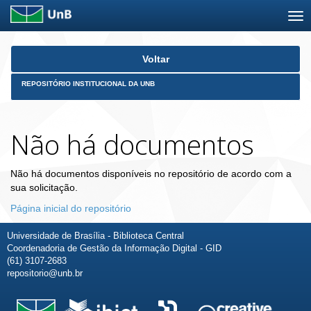
Skip
Voltar
navigation
REPOSITÓRIO INSTITUCIONAL DA UNB
Não há documentos
Não há documentos disponíveis no repositório de acordo com a
sua solicitação.
Página inicial do repositório
Universidade de Brasília - Biblioteca Central
Coordenadoria de Gestão da Informação Digital - GID
(61) 3107-2683
repositorio@unb.br